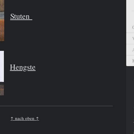
Stuten
Hengste
↑ nach oben ↑