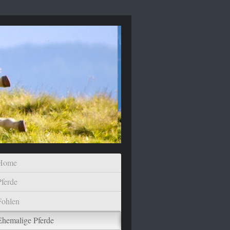
Home
Pferde
Fohlen
Ehemalige Pferde