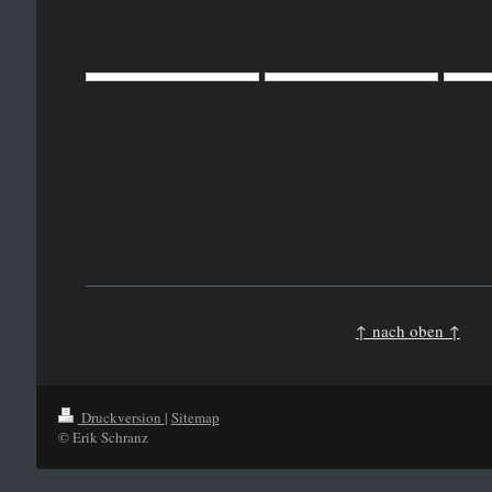
↑ nach oben ↑
Druckversion
|
Sitemap
© Erik Schranz